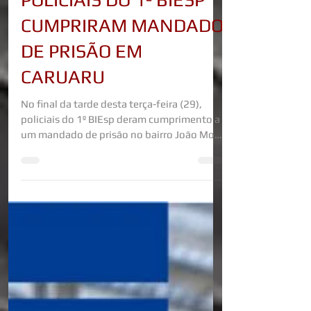
30 de jul. de 2025
POLICIAIS DO 1º BIESP
CUMPRIRAM MANDADO
DE PRISÃO EM
CARUARU
No final da tarde desta terça-feira (29),
policiais do 1º BIEsp deram cumprimento a
um mandado de prisão no bairro João Mota
em Caruaru e...