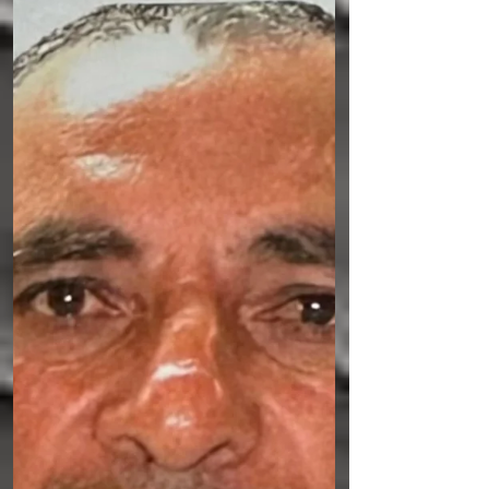
entre duas motocicletas na PE 158, no Sítio
Salobro, na zona rural de Jurema. Morreu
no local o agricultor, José Marcone da Silva ,
de 50 anos, já o adolescente, Huagne Silva
Pedrosa , de 17 anos, ainda chegou a ser
socorrido, mas morreu após dar entrada no
hospital de Panelas. Os corpos das vítimas
foram encaminhados para o IML de Caruaru
e a delegacia de Jurema instaurou inquérito
para investigar as