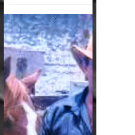
CARUARU
Um homem foi assassinado com uma
facada na axila na noite do último sábado
(18), na Avenida Luiz Pinto, no bairro José
Carlos de Oliveira em Caruaru. A vítima,
Geraldo Antônio da Silva , de 59 anos. A
vítima foi morta na casa do vizinho, tiveram
uma discussão e a vítima foi em casa e
pouco tempo depois retornou e agrediu o
vizinho com um pequeno banquinho, nisso
o vizinho reagiu, sacou uma faca-peixeira e
desferiu uma única facada atingindo o
Geraldo na axila e morreu antes d