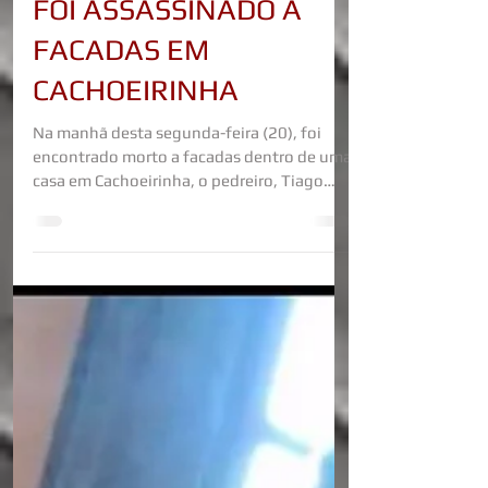
PEDREIRO DE CARUARU
FOI ASSASSINADO A
FACADAS EM
CACHOEIRINHA
Na manhã desta segunda-feira (20), foi
encontrado morto a facadas dentro de uma
casa em Cachoeirinha, o pedreiro, Tiago
José Lino da Silva, de 33 anos, que morava
no bairro Rendeiras em Caruaru. Ele era
usuário de drogas e já foi preso sob a
acusação de tráfico de drogas. O pai da
vítima Seu José Manoel , informou que o
filho trabalhava fazendo calçamentos e há
cerca de um mês estava em Cachoeirinha,
no último sábado os colegas vieram passar
o fim de semana em Caruaru e ele p