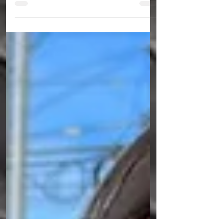
no início da noite desta sexta-feira (22) no
centro de Caruaru, Adriano Leite Florêncio,
de 41 anos, que estava com uma bicicleta
que tinha acabado de tomar de assalto de
um rapaz próximo ao Colégio Diocesano.
Ele estava acompanhado de um comparsa
que conseguiu se evadir, mas levou consigo
um celular da vítima. O elemento foi
apresentado na delegacia de plantão, onde
foi autuado em flagrante por roubo,
passará a noite na carceragem e aman