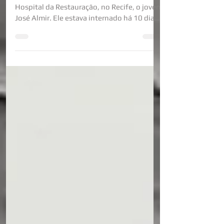
Morreu na tarde desta sexta-feira (22), no
Hospital da Restauração, no Recife, o jovem
José Almir. Ele estava internado há 10 dias
no setor de queimados da unidade
hospitalar, após sofrer uma forte descarga
elétrica enquanto trabalhava em um prédio
no município de Capoeiras, no Agreste de
Pernambuco. O acidente aconteceu na
manhã do último dia 12, quando a vítima
entrou em contato com cabos de alta
tensão. Após o choque, José Almir sofreu
diversas queimaduras e ficou caído na