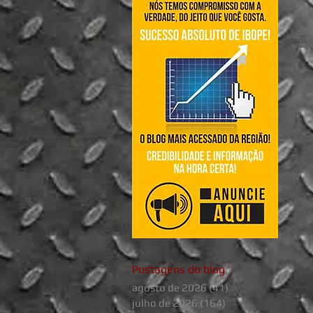
Postagens do blog
agosto de 2026
(41)
41 posts
julho de 2026
(164)
164 posts