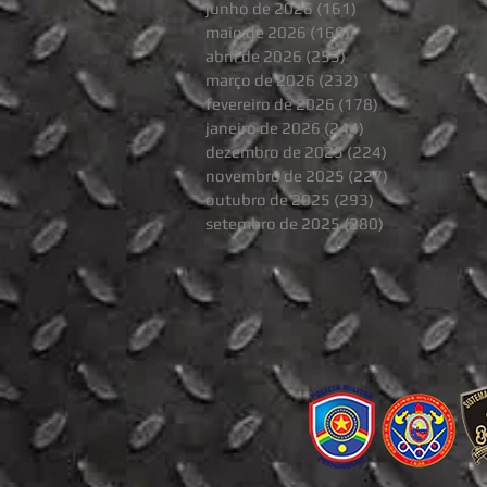
junho de 2026
(161)
161 posts
maio de 2026
(169)
169 posts
abril de 2026
(253)
253 posts
março de 2026
(232)
232 posts
fevereiro de 2026
(178)
178 posts
janeiro de 2026
(244)
244 posts
dezembro de 2025
(224)
224 posts
novembro de 2025
(227)
227 posts
outubro de 2025
(293)
293 posts
setembro de 2025
(280)
280 posts