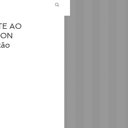
TE AO
NON
ção