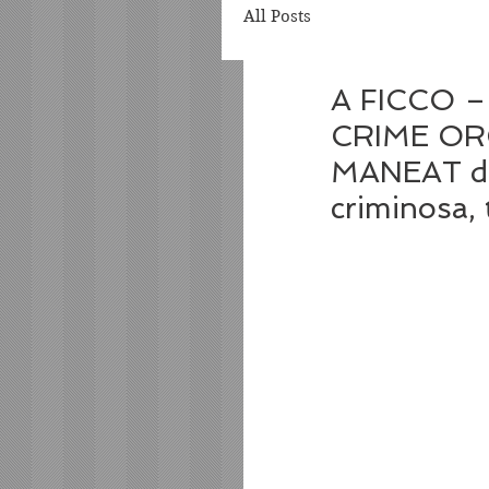
All Posts
A FICCO 
CRIME ORG
MANEAT de
criminosa, 