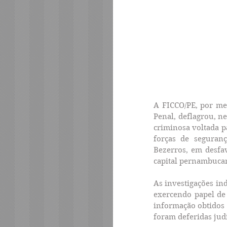
A FICCO/PE, por meio
Penal, deflagrou, n
criminosa voltada p
forças de seguran
Bezerros, em desfav
capital pernambucan
As investigações in
exercendo papel de
informação obtidos e
foram deferidas jud