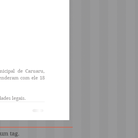
icipal de Caruaru, 
enderam com ele 18 
ades legais.
s
um tag.