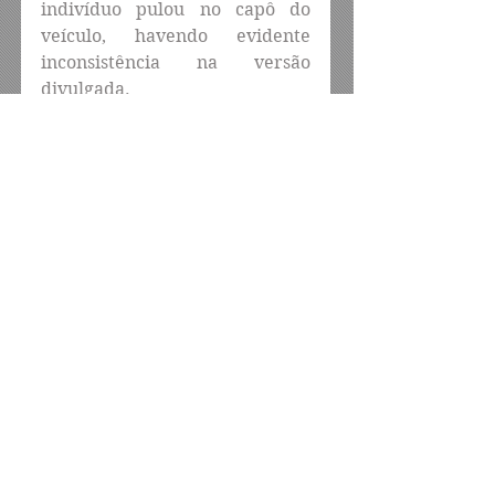
indivíduo pulou no capô do 
veículo, havendo evidente 
inconsistência na versão 
divulgada.
Fernanda Ferreira é uma 
profissional idônea e repudia a 
divulgação de informações 
caluniosas e distorcidas, 
reafirmando seu compromisso 
com a verdade e com o devido 
esclarecimento dos fatos. Por 
essa razão, tão logo se 
recuperou do abalo causado 
pela situação, procurou uma 
delegacia para registrar 
Boletim de Ocorrência, além de 
já estar adotando as medidas 
cabíveis perante as autoridades 