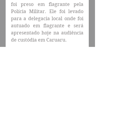
foi preso em flagrante pela 
Polícia Militar. Ele foi levado 
para a delegacia local onde foi 
autuado em flagrante e será 
apresentado hoje na audiência 
de custódia em Caruaru.
Um irmão da vítima disse que 
ele era alcoólatra, que deu 
guarida para o assassino que 
também é alcoólatra e mora na 
rua, chegavam a passar dias 
bebendo e ontem numa 
bebedeira se desentenderam, 
entraram em luta corporal, a 
vítima se armou com uma 
barra de ferro e o assassino 
com uma faca-peixeira, a 
vítima que estava muito 