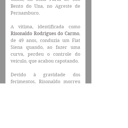
Bento do Una, no Agreste de 
Pernambuco.
A vítima, identificada como 
Risonaldo Rodrigues do Carmo
, 
de 49 anos, conduzia um Fiat 
Siena quando, ao fazer uma 
curva, perdeu o controle do 
veículo, que acabou capotando.
Devido à gravidade dos 
ferimentos, Risonaldo morreu 
ainda no local do acidente.
O corpo foi encaminhado para 
o Instituto de Medicina Legal 
(IML) de Caruaru.