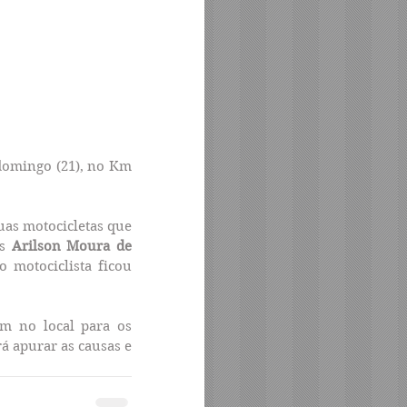
 domingo (21), no Km 
as motocicletas que 
s 
Arilson Moura de 
 motociclista ficou 
am no local para os 
á apurar as causas e 