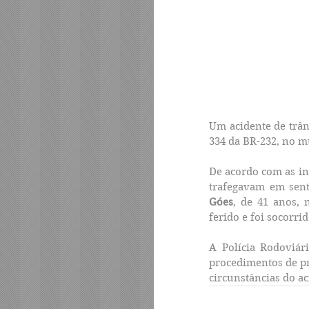
Um acidente de trâns
334 da BR-232, no m
De acordo com as in
trafegavam em sent
Góes
, de 41 anos, 
ferido e foi socorr
A Polícia Rodoviári
procedimentos de pra
circunstâncias do ac