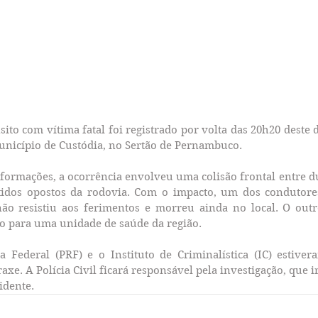
ito com vítima fatal foi registrado por volta das 20h20 deste
unicípio de Custódia, no Sertão de Pernambuco.
formações, a ocorrência envolveu uma colisão frontal entre du
idos opostos da rodovia. Com o impacto, um dos condutore
não resistiu aos ferimentos e morreu ainda no local. O outro
ido para uma unidade de saúde da região.
a Federal (PRF) e o Instituto de Criminalística (IC) estiver
xe. A Polícia Civil ficará responsável pela investigação, que ir
idente.