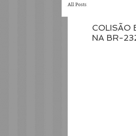
All Posts
COLISÃO 
NA BR-23