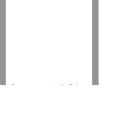
Foram presos os irmãos 
Josivan 
Rosa da Silva
, vulgo 
“Batata”, 
Joelson Rosa da Silva
, vulgo 
“Joca”
 e 
Josivaldo Rosa da Silva
, 
vulgo 
“Boca”,
 por força de 
mandados de prisão 
temporária que tem prazo de 