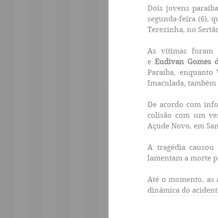
Dois jovens paraib
segunda-feira (6), q
Terezinha, no Sert
As vítimas foram 
e 
Eudivan Gomes d
Paraíba, enquanto 
Imaculada, também 
De acordo com info
colisão com um ve
Açude Novo, em San
A tragédia causou 
lamentam a morte p
Até o momento, as a
dinâmica do acident