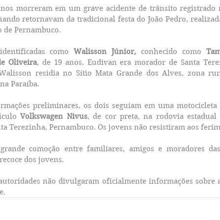
anos morreram em um grave acidente de trânsito registrado 
uando retornavam da tradicional festa do João Pedro, realizad
ão de Pernambuco.
identificadas como 
Walisson Júnior, 
conhecido como 
Tam
e Oliveira
, de 19 anos. Eudivan era morador de Santa Terez
Walisson residia no Sítio Mata Grande dos Alves, zona rur
na Paraíba.
rmações preliminares, os dois seguiam em uma motociclet
ículo 
Volkswagen Nivus
, de cor preta, na rodovia estadual
ta Terezinha, Pernambuco. Os jovens não resistiram aos feri
grande comoção entre familiares, amigos e moradores das
recoce dos jovens.
utoridades não divulgaram oficialmente informações sobre as
e. 