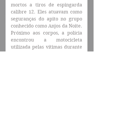
mortos a tiros de espingarda 
calibre 12. Eles atuavam como 
seguranças do apito no grupo 
conhecido como Anjos da Noite. 
Próximo aos corpos, a polícia 
encontrou a motocicleta 
utilizada pelas vítimas durante 
o trabalho.
Até o momento, a autoria e a 
motivação do crime são 
desconhecidas. A Polícia Militar 
foi acionada, realizou o 
isolamento da área e 
comunicou o caso às 
autoridades competentes.
Após a perícia no local, os 