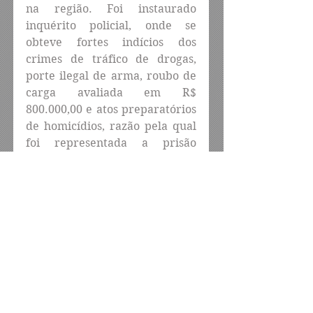
na região. Foi instaurado 
inquérito policial, onde se 
obteve fortes indícios dos 
crimes de tráfico de drogas, 
porte ilegal de arma, roubo de 
carga avaliada em R$ 
800.000,00 e atos preparatórios 
de homicídios, razão pela qual 
foi representada a prisão 
preventiva e busca e apreensão 
domiciliar de 03 (três) 
endereços do suspeito. Contra 
ele também havia um Mandado 
de Prisão Preventiva em aberto 
pelo crime de porte de arma 
expedido dia 16/01/2026.
“Pato” é um indivíduo de alta 
periculosidade, com extensa 