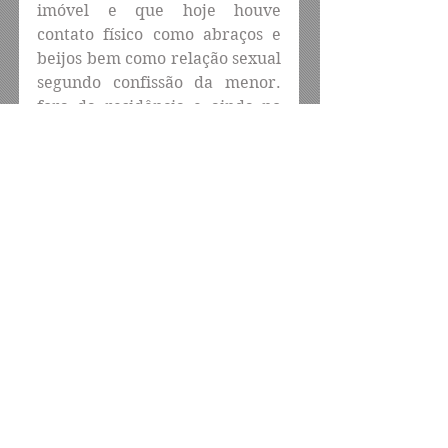
imóvel e que hoje houve 
contato físico como abraços e 
beijos bem como relação sexual 
segundo confissão da menor. 
fora da residência e ainda no 
local o imputado passou a 
ameaçar o pai da menor 
dizendo que se ficasse preso 
quando se soltar iria correr 
atrás do prejuízo.
Assim sendo, diante dos fatos os 
policiais conduziram as partes 
a Delegacia de Riacho, onde foi 
autuado em flagrante por 
estupro de vulnerável, foi 
trazido para a delegacia de 
plantão em Caruaru, onde 
passará a noite na carceragem 