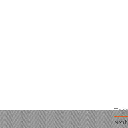
Tag
Nenh