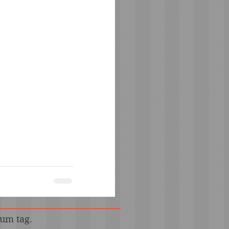
s
um tag.