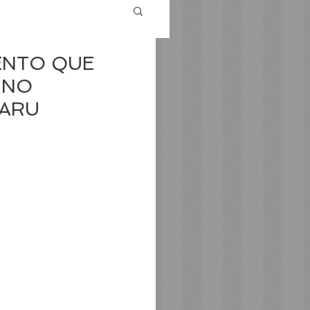
MENTO QUE
 NO
UARU