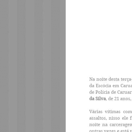
Na noite desta terça
da Escócia em Caruar
de Polícia de Carua
da Silva
, de 21 anos
Várias vítimas co
assaltos, nisso ele
noite na carcerage
outras vezes e está 