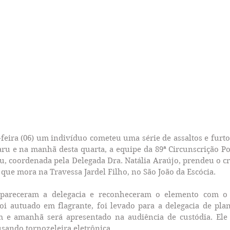
-feira (06) um indivíduo cometeu uma série de assaltos e furto
u e na manhã desta quarta, a equipe da 89ª Circunscrição Poli
ru, coordenada pela Delegada Dra. Natália Araújo, prendeu o c
, que mora na Travessa Jardel Filho, no São João da Escócia.
mpareceram a delegacia e reconheceram o elemento com o a
 foi autuado em flagrante, foi levado para a delegacia de plan
m e amanhã será apresentado na audiência de custódia. Ele j
usando tornozeleira eletrônica.