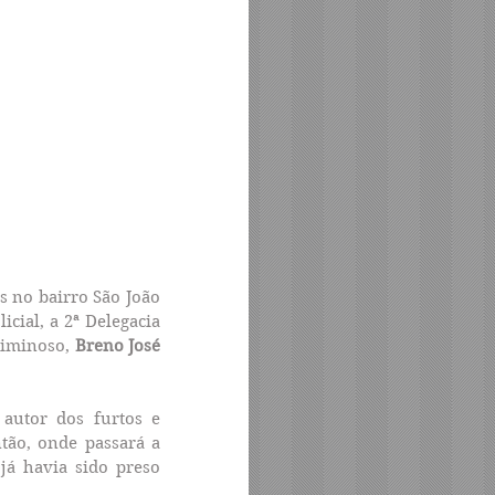
s no bairro São João 
cial, a 2ª Delegacia 
riminoso, 
Breno José 
utor dos furtos e 
tão, onde passará a 
á havia sido preso 