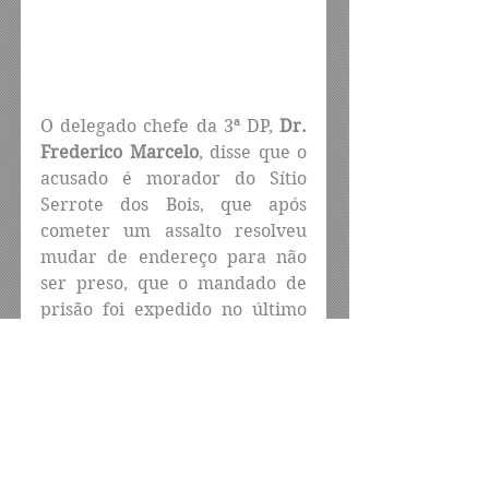
O delegado chefe da 3ª DP, 
Dr. 
Frederico Marcelo
, disse que o 
acusado é morador do Sítio 
Serrote dos Bois, que após 
cometer um assalto resolveu 
mudar de endereço para não 
ser preso, que o mandado de 
prisão foi expedido no último 
sábado e ao tomar 
conhecimento a sua equipe o 
localizou e o prendeu. Hoje ele 
será apresentado na audiência 
de custódia.