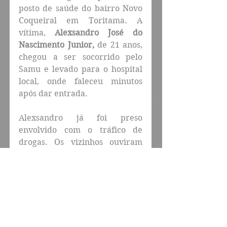
posto de saúde do bairro Novo 
Coqueiral em Toritama. A 
vítima, 
Alexsandro José do 
Nascimento Junior, 
de 21 anos, 
chegou a ser socorrido pelo 
Samu e levado para o hospital 
local, onde faleceu minutos 
após dar entrada.
Alexsandro já foi preso 
envolvido com o tráfico de 
drogas. Os vizinhos ouviram 
disparos de arma de fogo e ao 
saírem para ver o que tinha 
acontecido e ao saírem de casa, 
se depararam com ele caído e 
agonizando na calçada de casa, 
acionaram a Polícia Militar e o 