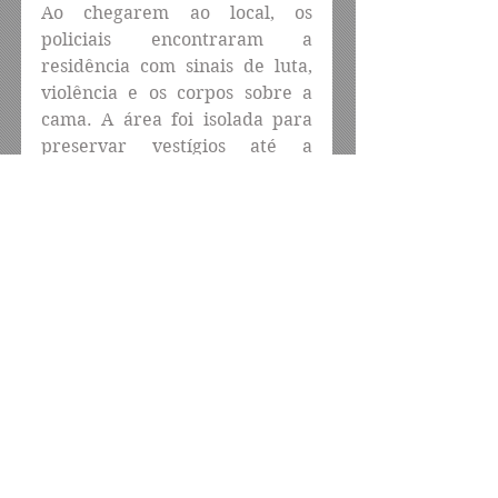
Ao chegarem ao local, os 
policiais encontraram a 
residência com sinais de luta, 
violência e os corpos sobre a 
cama. A área foi isolada para 
preservar vestígios até a 
chegada da perícia.
Segundo a corporação, os dois 
suspeitos confessaram o crime, 
detalhando que o duplo 
assassinato ocorreu após um 
desentendimento durante o 
consumo de bebidas alcoólicas. 
O filho relatou que a venda da 
casa do pai contribuiu para o 
conflito que terminou em 
tragédia.