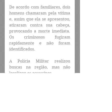
De acordo com familiares, dois 
homens chamaram pela vítima 
e, assim que ela se apresentou, 
atiraram contra sua cabeça, 
provocando a morte imediata. 
Os criminosos fugiram 
rapidamente e não foram 
identificados.
A Polícia Militar realizou 
buscas na região, mas não 
localizou os assassinos.
Após a perícia, o corpo foi 
encaminhado para o Instituto 
de Medicina Legal (IML) de 
Caruaru. A Polícia Civil 
investiga a autoria e a 