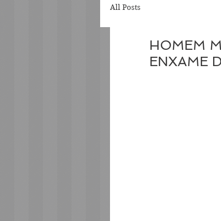
All Posts
HOMEM M
ENXAME D