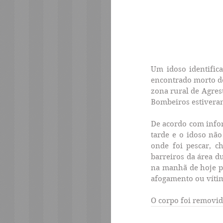
Um idoso identifica
encontrado morto de
zona rural de Agrest
Bombeiros estiveram
De acordo com infor
tarde e o idoso não
onde foi pescar, 
barreiros da área d
na manhã de hoje pa
afogamento ou vítim
O corpo foi removid