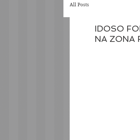
All Posts
IDOSO F
NA ZONA 