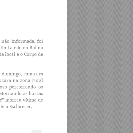
 não informada, foi 
io Lajedo do Boi na 
a local e o Corpo de 
.
e domingo, como era 
ocura na zona rural 
so percorrendo os 
etornando as buscas 
é" morreu vítima de 
e a Esclarecer.