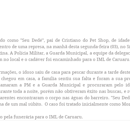
do como "Seu Dedé", pai de Cristiano do Pet Shop, de idade
ntro de uma represa, na manhã desta segunda-feira (03), no Sít
ina. A Polícia Militar, a Guarda Municipal, a equipe da delegaci
 no local e o cadáver foi encaminhado para o IML de Caruaru
mações, o idoso saiu de casa para pescar durante a tarde dest
 chegou em casa, a família sentiu sua falta e foram a sua pr
chamaram a PM e a Guarda Municipal e procuraram pelo ido
urante toda a noite, porém não obtiveram êxito nas buscas, e r
rentes encontraram o corpo nas águas do barreiro. "Seu Ded
a de um mal súbito.  O caso foi tratado inicialmente como Mort
o pela funerária para o IML de Caruaru.