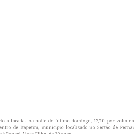
 a facadas na noite do último domingo, 12/10, por volta das
entro de Itapetim, município localizado no Sertão de Perna
sé Rangel Alves Filho, de 39 anos.