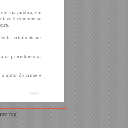
em via pública, em 
entava ferimentos na 
eira.
entes criminais por 
ra os procedimentos 
 o autor do crime e 
s
um tag.