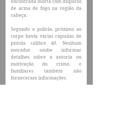
encontrada morta com disparos 
de arma de fogo na região da 
cabeça.
Segundo a polícia, próximo ao 
corpo havia várias cápsulas de 
pistola calibre 40. Nenhum 
morador soube informar 
detalhes sobre a autoria ou 
motivação do crime, e 
familiares também não 
forneceram informações.
O corpo foi periciado e 
encaminhado ao Instituto de 
Medicina Legal (IML). A 
Delegacia de Vertente do Lério 
está à frente das investigações.