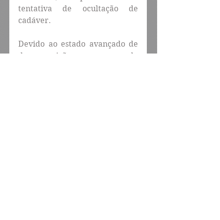
tentativa de ocultação de 
cadáver.
Devido ao estado avançado de 
decomposição, o corpo de 
Antônio Vinicius será 
encaminhado ao Instituto de 
Medicina Legal (IML) do Recife, 
onde passará por exames que 
devem confirmar a causa da 
morte e demais circunstâncias 
do crime.
Além da Polícia Civil, 
participaram da ocorrência 
equipes da Polícia Militar e do 
Instituto de Criminalística. As 
investigações continuam com o 