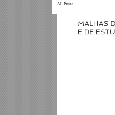
All Posts
MALHAS D
E DE EST