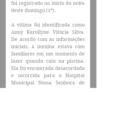
foi registrado no início da noite 
deste domingo (1º).
A vítima foi identificada como 
Anny Karollyne Vitória Silva. 
De acordo com as informações 
iniciais, a menina estava com 
familiares em um momento de 
lazer quando caiu na piscina. 
Ela foi encontrada desacordada 
e socorrida para o Hospital 
Municipal Nossa Senhora de 
Fátima, mas não resistiu.
Após os procedimentos, o corpo 
foi encaminhado ao Instituto de 
Medicina Legal (IML), em 
Caruaru. O caso será 
investigado pela Polícia Civil.