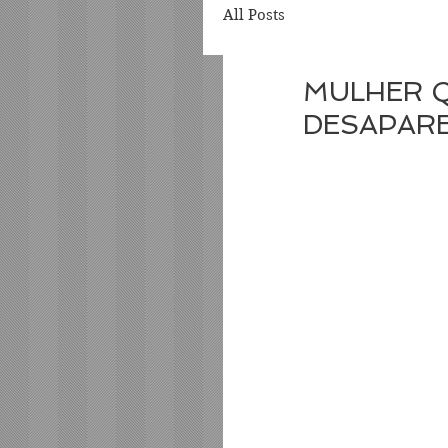
All Posts
MULHER Q
DESAPARE