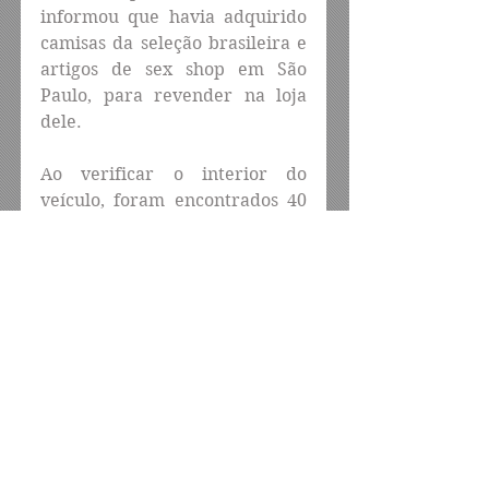
informou que havia adquirido 
camisas da seleção brasileira e 
artigos de sex shop em São 
Paulo, para revender na loja 
dele.
Ao verificar o interior do 
veículo, foram encontrados 40 
celulares sem nota fiscal, 30 
carregadores portáteis, 100 
escovas elétricas, 300 cabos de 
carregador, 100 carregadores 
de smartphone e diversos itens 
de Sex Shop sem nota fiscal. 
Além disso, eram transportadas 
500 camisas do Brasil, 80 kits 
infantis da seleção brasileira e 
88 camisas de outras marcas 
com sinais de falsificação.