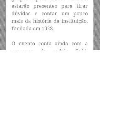
estarão presentes para tirar 
dúvidas e contar um pouco 
mais da história da instituição, 
fundada em 1928.
O evento conta ainda com a 
presença da cadela Rubi, 
adestrada pelo Inspetor 
Eduardo Castro, pioneiro no 
adestramento de cães 
farejadores na PRF. A cadela da 
raça springer spaniel inglês 
realiza diversos truques e 
chama a atenção do público 
com um faro apurado.
Serviço: Exposição dos 97 anos 
da PRF