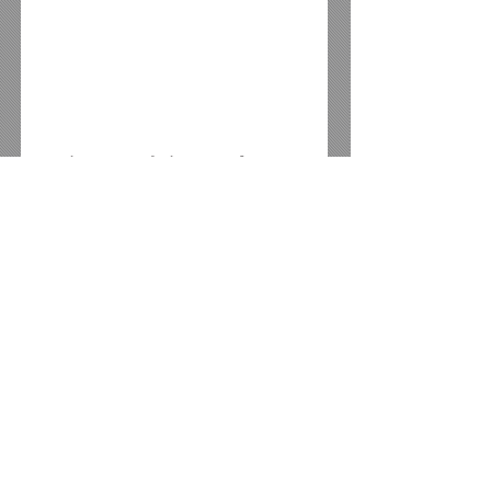
Amigo mecânico conheça a 
Retífica Moura, que oferece 
todos os serviços de motores 
nas linhas leve e pesada, 
recuperação de cabeçotes e 
vendas de peças em geral para 
motores, além de serviços 
mecânicos em geral.
E atenção para essa vantagem, 
traga o seu orçamento, 
cobrimos qualquer oferta da 
concorrência em toda a região.
Aceitamos todos os cartões de 