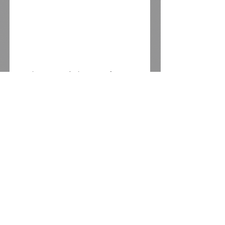
Amigo mecânico conheça a 
Retífica Moura, que oferece 
todos os serviços de motores 
nas linhas leve e pesada, 
recuperação de cabeçotes e 
vendas de peças em geral para 
motores, além de serviços 
mecânicos em geral.
E atenção para essa vantagem, 
traga o seu orçamento, 
cobrimos qualquer oferta da 
concorrência em toda a região.
Aceitamos todos os cartões de 