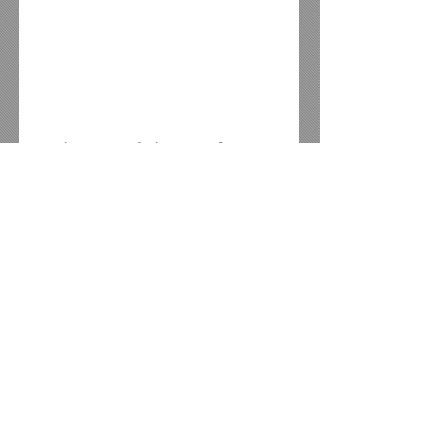
Amigo mecânico conheça a 
Retífica Moura, que oferece 
todos os serviços de motores 
nas linhas leve e pesada, 
recuperação de cabeçotes e 
vendas de peças em geral para 
motores, além de serviços 
mecânicos em geral.
E atenção para essa vantagem, 
traga o seu orçamento, 
cobrimos qualquer oferta da 
concorrência em toda a região.
Aceitamos todos os cartões de 