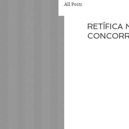
All Posts
RETÍFICA
CONCORR