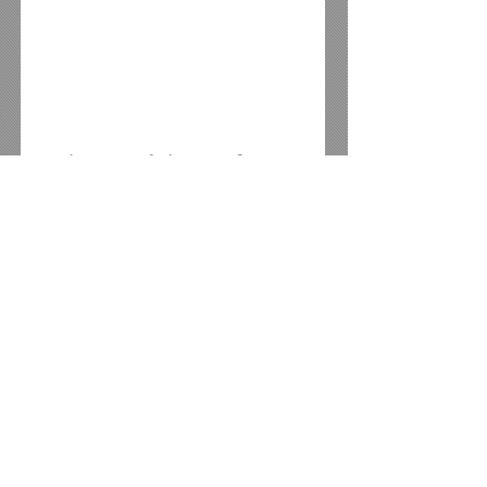
Amigo mecânico conheça a 
Retífica Moura, que oferece 
todos os serviços de motores 
nas linhas leve e pesada, 
recuperação de cabeçotes e 
vendas de peças em geral para 
motores, além de serviços 
mecânicos em geral.
E atenção para essa vantagem, 
traga o seu orçamento, 
cobrimos qualquer oferta da 
concorrência em toda a região.
Aceitamos todos os cartões de 