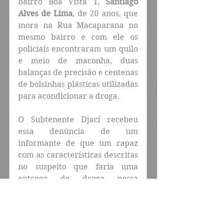
bairro Boa Vista 1, 
Santiago 
Alves de Lima
, de 20 anos, que 
mora na Rua Macaparana no 
mesmo bairro e com ele os 
policiais encontraram um quilo 
e meio de maconha, duas 
balanças de precisão e centenas 
de bolsinhas plásticas utilizadas 
para acondicionar a droga.
O Subtenente Djací recebeu 
essa denúncia de um 
informante de que um rapaz 
com as características descritas 
no suspeito que faria uma 
entrega de droga nessa 
localidade, repassou essa 
demanda para o efetivo do NIA 
– Núcleo de Inteligência do 