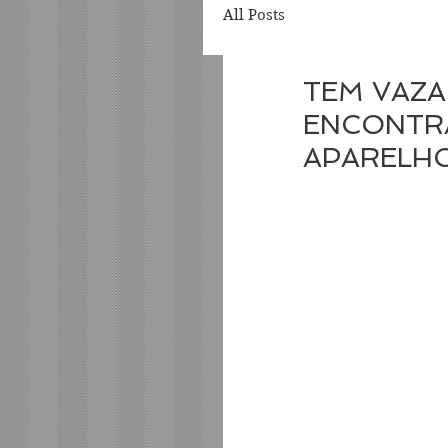
All Posts
TEM VAZA
ENCONTR
APARELH