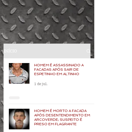
INÍCIO
HOMEM É ASSASSINADO A
FACADAS APÓS SAIR DE
ESPETINHO EM ALTINHO
1 de jul.
HOMEM É MORTO A FACADA
APÓS DESENTENDIMENTO EM
ARCOVERDE; SUSPEITO É
PRESO EM FLAGRANTE