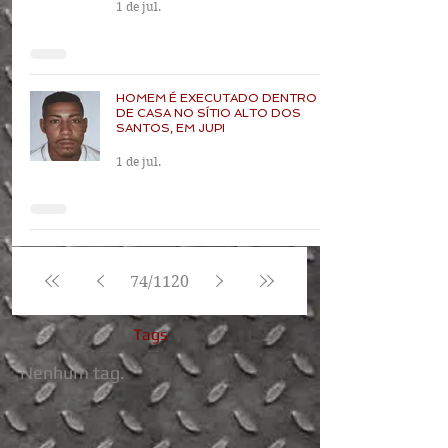
1 de jul.
HOMEM É EXECUTADO DENTRO
DE CASA NO SÍTIO ALTO DOS
SANTOS, EM JUPI
1 de jul.
74
/
1120
Tags
Nenhum tag.