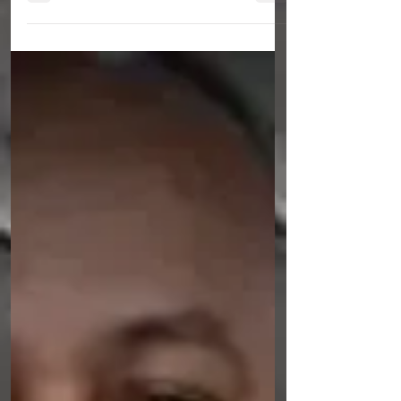
extrema violência no Sítio Corredor do
Vento, na zona rural de Santa Cruz da Baixa
Verde, no Sertão de Pernambuco. A vítima
foi identificada como Antônio Cordeiro
Gomes, conhecido popularmente como
“Seu Antônio”. De acordo com a Polícia
Militar, o crime foi praticado com a
utilização de um objeto contundente,
possivelmente uma pedra, que teria sido
usada para atingir a cabeça da vítima,
provocando ferimentos fatais. Segundo a
polícia, o