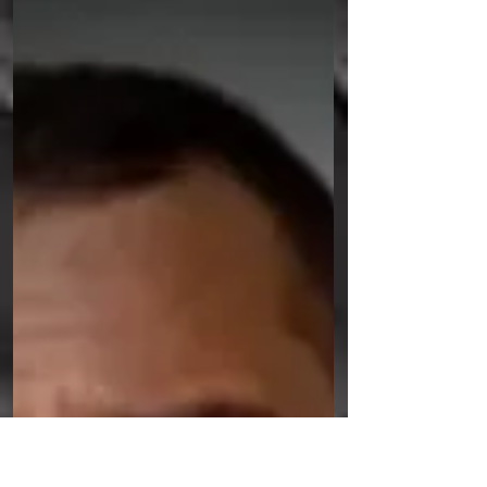
mental. Um homicídio foi registrado no
final da tarde de segunda-feira, 29/6, no
bairro Três Ladeiras, em Araçoiaba, na
Região Metropolitana do Recife. A vítima
foi identificada como Edson Fernando
Cândido Filho, de 53 anos, conhecido
popularmente como “Irmão Tom”. De
acordo com informações da polícia, Edson
foi morto dentro da própria residência com
golpes