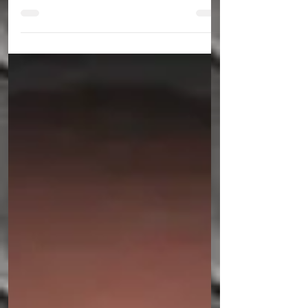
estrada do Sítio Araras, próximo ao distrito
de São Vicente, no município de Itapetim,
no Sertão de Pernambuco. A vítima foi
identificada como Bruno Henrique Nunes
da Rocha, de 41 anos, conhecido como
“Bruno do Milhão”. De acordo com
informações da polícia, o corpo foi
localizado parcialmente carbonizado ao
lado de uma estrada de terra na zona rural
do município. Durante os primeiros
levantamentos periciais