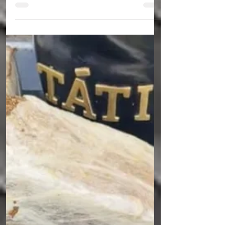
Um mototaxista foi assassinado na noite
desta quarta-feira (24), no bairro Tancredo
Neves, no município de Cachoeirinha, no
Agreste de Pernambuco. A vítima, José
Orlando da Silva, de 35 anos, estava em um
mercadinho consumindo bebidas quando
foi surpreendida por dois homens que
chegaram ao local em uma motocicleta. De
acordo com informações apuradas pelo
Portal Agreste Violento, os suspeitos
efetuaram diversos disparos de arma de
fogo contra o mototaxista. José Orlando foi
at