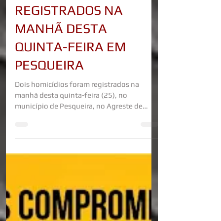
DOIS HOMICÍDIOS SÃO
REGISTRADOS NA
MANHÃ DESTA
QUINTA-FEIRA EM
PESQUEIRA
Dois homicídios foram registrados na
manhã desta quinta-feira (25), no
município de Pesqueira, no Agreste de
Pernambuco. As vítimas foram mortas a
golpes de faca em locais distintos da
cidade, e os casos estão sendo
investigados pela Polícia Civil. O primeiro
crime foi registrado no bairro Centenário,
onde Adriano Ricardo Teixeira, de 26 anos,
foi encontrado sem vida em um terreno,
apresentando diversas lesões provocadas
por arma branca. Durante a perícia realizada