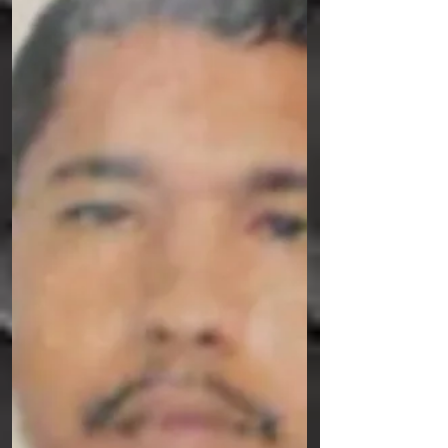
41 anos, que por volta da meia-noite sofreu
um acidente de moto sozinho na PE 160 na
chegada da cidade. A sobrinha da vítima
Taís, disse que ele estava sem capacete e
acredita que estivesse sob o efeito de
álcool. O corpo foi encaminhado para o IML
de Caruaru.