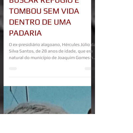
EX-PRESIDIÁRIO
ALAGOANO FOI
EXECUTADO EM
CUPIRA, ELE TENTOU
BUSCAR REFÚGIO E
TOMBOU SEM VIDA
DENTRO DE UMA
PADARIA
O ex-presidiário alagoano, Hércules Júlio da
Silva Santos, de 28 anos de idade, que era
natural do município de Joaquim Gomes no
interior do estado de Alagoas, foi
executado com vários tiros por volta das 4