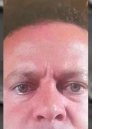
aproximadamente 1,3 quilo de maconha
durante uma ação realizada nesta quinta-
feira (25), no bairro Centenário, em Caruaru,
no Agreste de Pernambuco. A operação
teve início após a corporação receber
denúncias informando que um homem
estaria utilizando uma casa abandonada
para esconder drogas. De acordo com as
informações, o suspeito foi visto entrando
no imóvel carregando uma sacola e
deixando o local logo em seguida, sem o
objeto. Dia