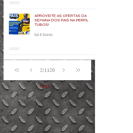
APROVEITE AS OFERTAS DA
SEMANA DOS PAIS NA PERFIL
TUBOS!
há 6 horas
2
/
1120
Tags
Nenhum tag.